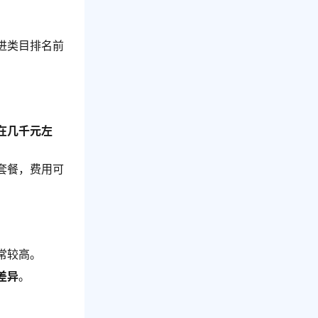
进类目排名前
在几千元左
套餐，费用可
常较高。
差异
。