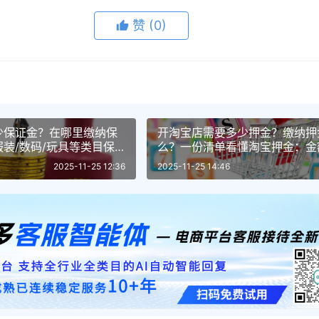
赞
(0)
少保证金？在哪里缴纳保
开淘宝店需要多少押金？缴纳押
装/数码/玩具等类目保
么？一份清单看懂淘宝押金：金额
细缴纳步骤
流程，从保障权益到提升店铺信
2025-11-25 12:36
2025-11-25 14:46