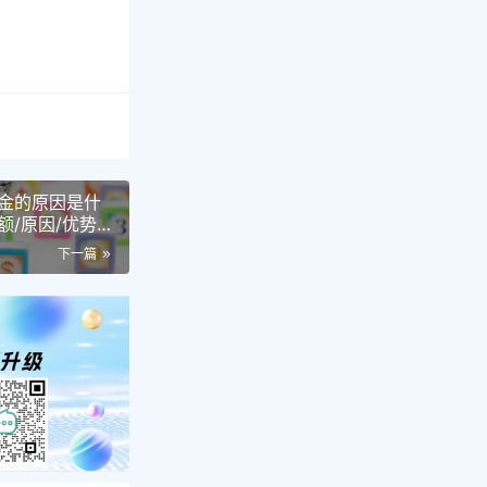
金的原因是什
/原因/优势/
任度全解析
下一篇