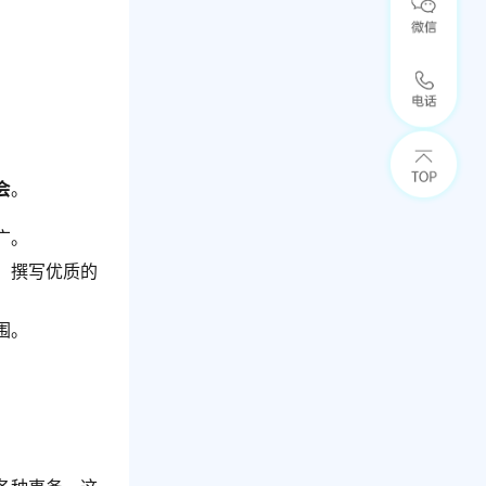
会
。
广。
，撰写优质的
围。