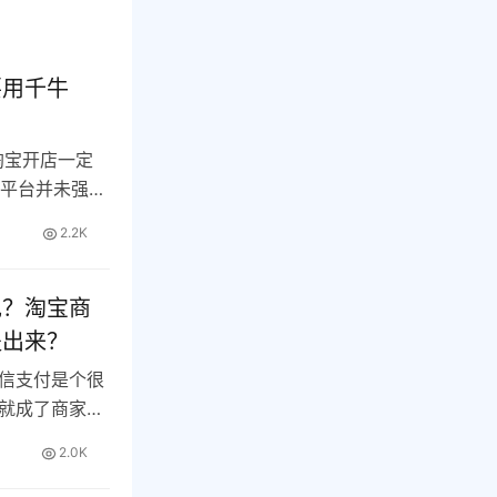
要用千牛
淘宝开店一定
宝平台并未强制
2.2K
现？淘宝商
提出来？
信支付是个很
就成了商家们
…
2.0K