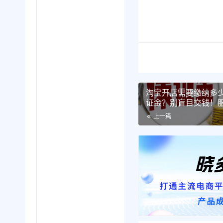
淘宝开店需要缴纳多
证金？别盲目交钱！服
证金对比，附官方详
上一篇