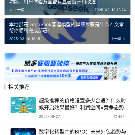
功能、用户体验方面都有显著提升和改进！
上一篇
2025-03-10 18:24
本地部署DeepSeek蒸馏模型的详细步骤是什么？文章
帮你顺利完成部署！
2025-03-10 19:15
下一篇
相关推荐
超级推荐的价格设置多少合适？什么时
候开启效果最好？利润空间×竞争态势×
推广目标价格|选品×预算×黄金时段抓时
2025-09-27
467
机，最大推广效能！
数字化转型中的BPO：未来外包趋势与