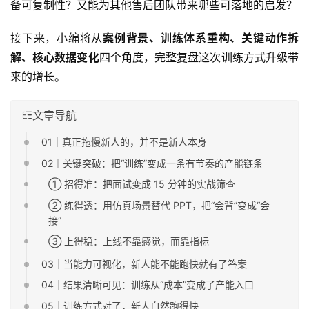
备可复制性？又能为其他售后团队带来哪些可落地的启发？
接下来，小编将从
案例
背景、训练体系重构、关键动作拆
解、核心数据变化
四个角度，完整复盘这次训练方式升级带
来的增长。
文章导航
01｜真正拖慢新人的，并不是新人本身
02｜关键突破：把“训练”变成一条有节奏的产能链条
① 招得准：把面试变成 15 分钟的实战筛查
② 练得透：用仿真场景替代 PPT，把“会背”变成“会
接”
③ 上得稳：上线不靠感觉，而靠指标
03｜当能力可视化，新人能不能跑快就有了答案
04｜结果清晰可见：训练从“成本”变成了产能入口
05｜训练方式对了，新人自然跑得快