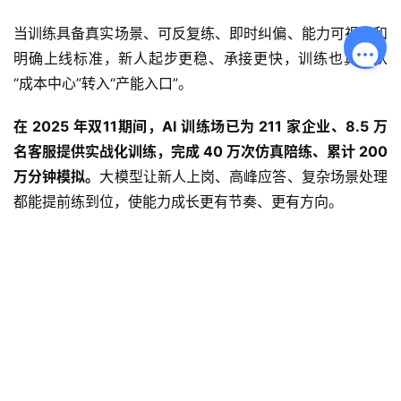
当训练具备真实场景、可反复练、即时纠偏、能力可视化和
明确上线标准，新人起步更稳、承接更快，训练也真正从
“成本中心”转入“产能入口”。
在 2025 年双11期间，AI 
训练场
已为 211 家企业、8.5 万
名客服提供实战化训练，完成 40 万次仿真陪练、累计 200 
万分钟模拟。
大模型让新人上岗、高峰应答、复杂场景处理
都能提前练到位，使能力成长更有节奏、更有方向。
当训练的节奏与业务的节奏合上拍，新人自然能稳步成长为
可用产能。AI 训练场正在让这条成长路径变得更清晰。
赞
(0)