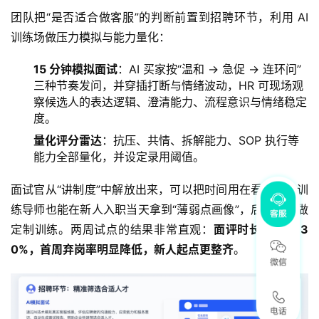
团队把“是否适合做客服”的判断前置到招聘环节，利用 AI 
训练场做压力模拟与能力量化：
15 分钟模拟面试
：AI 买家按“温和 → 急促 → 连环问”
三种节奏发问，并穿插打断与情绪波动，HR 可现场观
察候选人的表达逻辑、澄清能力、流程意识与情绪稳定
度。
量化评分雷达
：抗压、共情、拆解能力、SOP 执行等
能力全部量化，并设定录用阈值。
面试官从“讲制度”中解放出来，可以把时间用在看潜力；训
练导师也能在新人入职当天拿到“薄弱点画像”，后续直接做
定制训练。两周试点的结果非常直观：
面评时长下降约 3
0%，首周弃岗率明显降低，新人起点更整齐
。