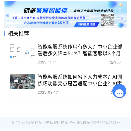
相关推荐
智能客服系统作用有多大？中小企业部
署后多久降本50%？智能客服以3个月
ROI回正、成本直降的实效，正成为中小
2025-11-11
360
企业抵御成本压力的数字护城河！
智能客服系统如何省下人力成本？AI训
练场功能亮点是否适配中小企业？AI客
服省下60%人力成本！中小企业也能快
2025-09-17
561
速上手的智能训练场来了
© 2014-2026 晓多科技 版权所有 保留一切权利
蜀ICP备15004861号