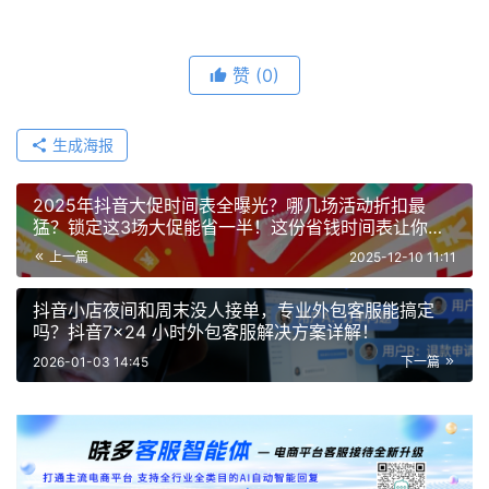
赞
(0)
生成海报
2025年抖音大促时间表全曝光？哪几场活动折扣最
猛？锁定这3场大促能省一半！这份省钱时间表让你不
错过每个爆单机会，附闭眼冲省钱攻略！
上一篇
2025-12-10 11:11
抖音小店夜间和周末没人接单，专业外包客服能搞定
吗？抖音7×24 小时外包客服解决方案详解！
2026-01-03 14:45
下一篇