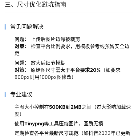
三、尺寸优化避坑指南
常见问题解决
问题：
上传后图片边缘被裁剪
对策：
检查平台比例要求，用模板参考线预留安全边
距
问题：
放大后细节模糊
对策：
原始图尺寸需
大于平台要求20%
（如要求
800px则用1000px图修改）
专业建议
主图大小控制在
500KB到2MB
之间（过大影响加载速
度）
使用
Tinypng
等工具压缩图片，画质无损
定期检查各平台
最新尺寸规范
（如抖音2023年已更新