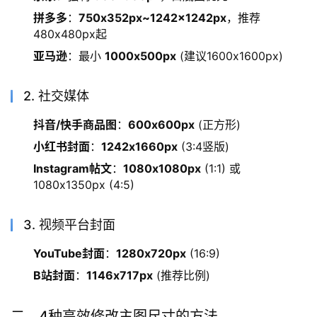
拼多多
：
750x352px~1242x1242px
，推荐
480x480px起
亚马逊
：最小
1000x500px
(建议1600x1600px)
2. 社交媒体
抖音/快手商品图
：
600x600px
(正方形)
小红书封面
：
1242x1660px
(3:4竖版)
Instagram帖文
：
1080x1080px
(1:1) 或
1080x1350px (4:5)
3. 视频平台封面
YouTube封面
：
1280x720px
(16:9)
B站封面
：
1146x717px
(推荐比例)
二、4种高效修改主图尺寸的方法