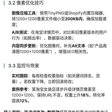
3.2 像素优化技巧
图像压缩工具
：使用TinyPNG或Shopify内置压缩器，
将1200×1200像素文件缩小至
200KB内
，确保加载速
度；
A/B测试
：在淘宝详情页中，对比新旧像素版本的用户
行为（如跳出率），数据驱动决策；
内容同步更新
：优化图像时，补充
Alt文本
（如“产品高
清图1200×1200像素”），增强SEO相关性。
3.3 监控与恢复
实时跟踪
：每周检查权重指标（如关键词排名、流
量）。若权重下降，立即回滚修改；
案例参考
：某淘宝女装店逐步升级详情页像素至
1200×1200，保持URL不变，权重上升
18%
，转化率
提高
12%
。