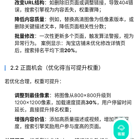
改变URL结构
：如删除旧页面或调整链接，导致404错
误，搜索引擎视为内容丢失，权重骤降；
降低内容质量
：例如，替换高清图像为低像素版本，或
删除关键描述文本，降低页面相关性分数；
批量修改
：一次性更新多个页面，触发算法警报，视为
异常行为。 案例显示：淘宝店铺未优化修改详情页
后，搜索排名平均下滑
20%
。
2.2 正面机会（优化得当可提升权重）
若优化合理，权重可提升：
调整到最佳像素
：将图像从800×800升级到
1200×1200像素，加载速度提高
30%
，用户停留时间
延长，直接提升排名权重；
增强内容价值
：添加高质量描述或视频，增加页面深
度，搜索引擎奖励用户参与度高的页面。