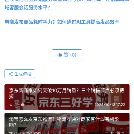
域客服会话服务水平？
电商发布商品耗时耗力？如何通过AI工具提高发品效率
赞
(0)
生成海报
京东新商家如何突破10万月销量？三个销售节点必须把
握！
上一篇
2024-10-18 17:22
淘宝怎么发京东物流？物流互通对商家有什么有利影
响？
2024-10-25 10:50
下一篇