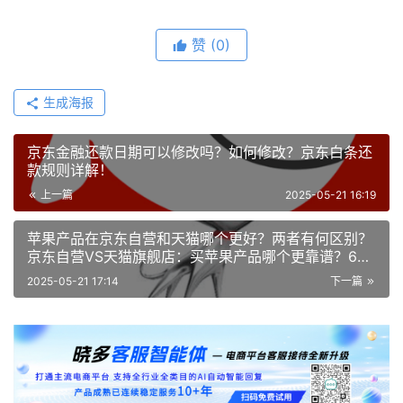
赞
(0)
生成海报
京东金融还款日期可以修改吗？如何修改？京东白条还
款规则详解！
上一篇
2025-05-21 16:19
苹果产品在京东自营和天猫哪个更好？两者有何区别？
京东自营VS天猫旗舰店：买苹果产品哪个更靠谱？6大
区别全面解析
2025-05-21 17:14
下一篇