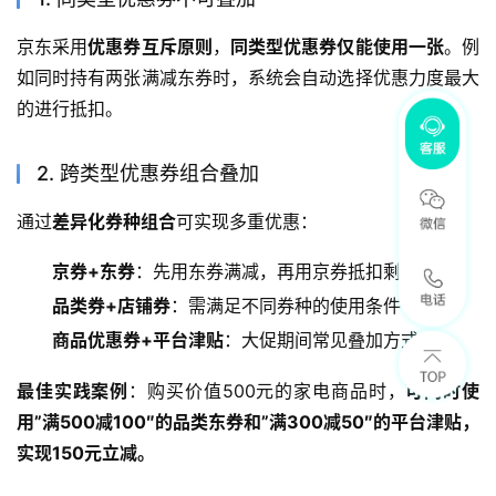
京东采用
优惠券互斥原则
，
同类型优惠券仅能使用一张
。例
如同时持有两张满减东券时，系统会自动选择优惠力度最大
的进行抵扣。
2. 跨类型优惠券组合叠加
通过
差异化券种组合
可实现多重优惠：
京券+东券
：先用东券满减，再用京券抵扣剩余金额
品类券+店铺券
：需满足不同券种的使用条件
商品优惠券+平台津贴
：大促期间常见叠加方式
最佳实践案例
：购买价值500元的家电商品时，
可同时使
用”满500减100″的品类东券和”满300减50″的平台津贴，
实现150元立减。