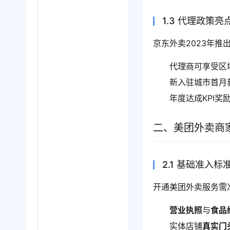
1.3 代理政策亮
京东外卖2023年推
代理商可享受区
新入驻城市首月
年度达成KPI奖
二、美团外卖商
2.1 基础准入标
开通美团外卖服务需
营业执照
与
食品
实体店铺
真实门