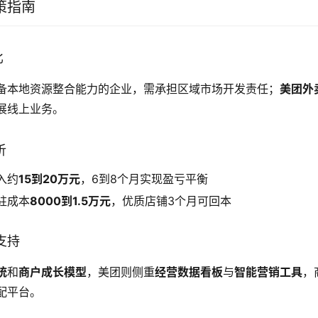
策指南
比
备本地资源整合能力的企业，需承担区域市场开发责任；
美团外
展线上业务。
析
入约
15到20万元
，6到8个月实现盈亏平衡
驻成本
8000到1.5万元
，优质店铺3个月可回本
支持
统
和
商户成长模型
，美团则侧重
经营数据看板
与
智能营销工具
，
配平台。