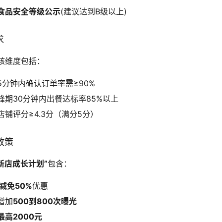
食品安全等级公示
(建议达到B级以上)
求
核维度包括：
5分钟内确认订单率需≥90%
峰期30分钟内出餐达标率85%以上
店铺评分≥4.3分（满分5分）
政策
“新店成长计划”
包含：
减免50%
优惠
增加
500到800次曝光
最高2000元