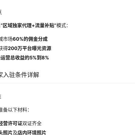
点
出
“区域独家代理+流量补贴”
模式：
域市场
60%的佣金分成
获得
200万平台曝光资源
励
运营总收益的5%到8%
家入驻条件详解
准
准备以下材料：
经营许可证
双证齐全
头照片
及
店内环境照片