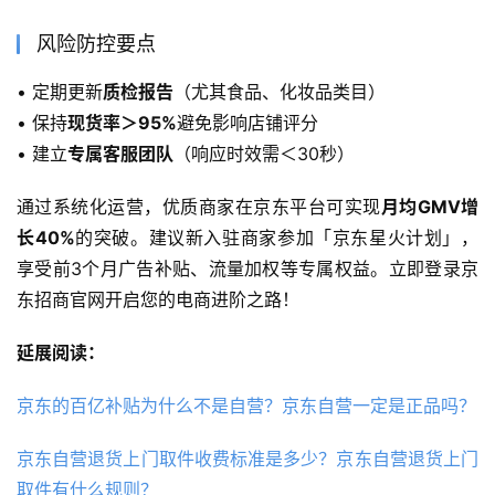
风险防控要点
• 定期更新
质检报告
（尤其食品、化妆品类目）
• 保持
现货率＞95%
避免影响店铺评分
• 建立
专属客服团队
（响应时效需＜30秒）
通过系统化运营，优质商家在京东平台可实现
月均GMV增
长40%
的突破。建议新入驻商家参加「京东星火计划」，
享受前3个月广告补贴、流量加权等专属权益。立即登录京
东招商官网开启您的电商进阶之路！
延展阅读：
京东的百亿补贴为什么不是自营？京东自营一定是正品吗？
京东自营退货上门取件收费标准是多少？京东自营退货上门
取件有什么规则？