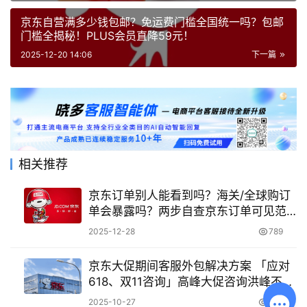
京东自营满多少钱包邮？免运费门槛全国统一吗？包邮
门槛全揭秘！PLUS会员直降59元！
2025-12-20 14:06
下一篇
相关推荐
京东订单别人能看到吗？海关/全球购订
单会暴露吗？两步自查京东订单可见范
围，掌握隐私控制权！
2025-12-28
789
京东大促期间客服外包解决方案 「应对
618、双11咨询」高峰大促咨询洪峰不用
愁！专业外包让618、双11服务稳如磐石
2025-10-27
559