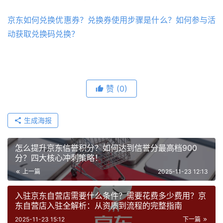
京东如何兑换优惠券？兑换券使用步骤是什么？如何参与活
动获取兑换码兑换？
赞
(0)
生成海报
怎么提升京东信誉积分？如何达到信誉分最高档900
分？四大核心冲刺策略！
上一篇
2025-11-23 12:13
入驻京东自营店需要什么条件？需要花费多少费用？京
东自营店入驻全解析：从资质到流程的完整指南
2025-11-23 15:12
下一篇