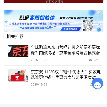
相关推荐
全球购算京东自营吗？买之前要不要犹
豫？内部揭秘：京东全球购混合模式潜
规则，这样买彻底避开假货风险！
2025-12-22
2.0K
京东双 11 VS双 12哪个优惠大？买家电
选谁更省钱？优惠力度与范围深度对
比，选取购物决策指南！
2025-12-29
487