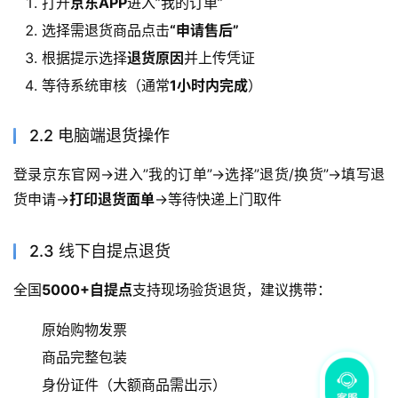
打开
京东APP
进入”我的订单”
选择需退货商品点击
“申请售后”
根据提示选择
退货原因
并上传凭证
等待系统审核（通常
1小时内完成
）
2.2 电脑端退货操作
登录京东官网→进入”我的订单”→选择”退货/换货”→填写退
货申请→
打印退货面单
→等待快递上门取件
2.3 线下自提点退货
全国
5000+自提点
支持现场验货退货，建议携带：
原始购物发票
商品完整包装
身份证件（大额商品需出示）