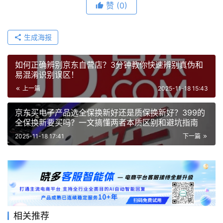
赞
(0)
生成海报
如何正确辨别京东自营店？3分钟教你快速辨别真伪和
易混淆识别误区！
上一篇
2025-11-18 15:43
京东买电子产品选全保换新好还是质保换新好？399的
全保换新要买吗？一文搞懂两者本质区别和避坑指南
2025-11-18 17:41
下一篇
相关推荐