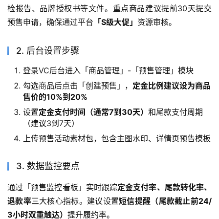
检报告、品牌授权书等文件。重点商品建议提前30天提交
预售申请，确保通过平台
「S级大促」
资源审核。
2. 后台设置步骤
登录VC后台进入「商品管理」-「预售管理」模块
勾选商品后点击「创建预售」，
定金比例建议设为商品
售价的10%到20%
设置
定金支付时间（通常7到30天）
和尾款支付周期
（建议3到7天）
上传预售活动素材包，包含主图水印、详情页预告模板
3. 数据监控要点
通过「预售监控看板」实时跟踪
定金支付率、尾款转化率、
退款率
三大核心指标。建议设置
短信提醒（尾款截止前24/
3小时双重触达）
提升履约率。