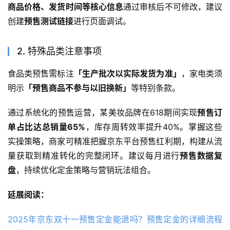
商品价格、发货时间等核心信息
通过审核后不可修改，建议
创建
预售测试链接
进行页面调试。
2. 特殊品类注意事项
食品类预售需标注
「生产批次以实际发货为准」
，家电类须
明示
「预售商品不参与以旧换新」
等特别条款。
通过系统化的预售运营，某美妆品牌在618期间实现
预售订
单占比达总销量65%
，库存周转效率提升40%。掌握这些
实操策略，商家可精准把握京东平台预售红利期，构建从流
量获取到精准转化的完整闭环。建议每月进行
预售数据复
盘
，持续优化定金策略与营销玩法组合。
延展阅读：
2025年京东双十一预售定金能退吗？预售定金的详细流程