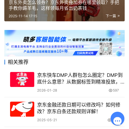
京东外卖怎么领券？京东外卖叠加券在哪里领取？手把
手教你薅羊毛，这样领每月省出奶茶钱
2025-11-14 17:15
下一篇
相关推荐
京东快车DMP人群包怎么圈定？DMP到
底什么意思？从数据标签到精准投放，
手把手教你人群包实操与广告ROI提升技
2026-01-28
597
巧！
京东金融还款日期可以修改吗？如何修
改？京东白条还款规则详解！
2025-05-21
6.6K