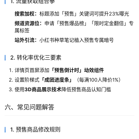
1. 流量获取组合拳
搜索加权：
标题添加「预售」关键词可提升23%曝光
频道资源位：
申请「预售爆品榜」「限时定金翻倍」专
属标签
站外引流：
小红书种草笔记植入预售专属暗号
2. 转化率优化三要素
详情页首屏添加
「预售倒计时」动效组件
设置阶梯式
「成团进度条」
（每满100人降价1%）
使用
3D商品展示技术
降低预售商品认知门槛
六、常见问题解答
1. 预售商品修改规则