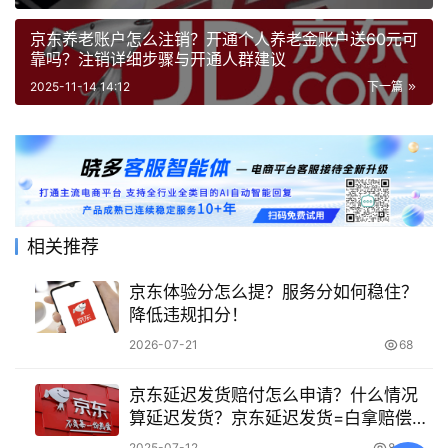
京东养老账户怎么注销？开通个人养老金账户送60元可
靠吗？注销详细步骤与开通人群建议
2025-11-14 14:12
下一篇
相关推荐
京东体验分怎么提？服务分如何稳住？
降低违规扣分！
2026-07-21
68
京东延迟发货赔付怎么申请？什么情况
算延迟发货？京东延迟发货=白拿赔偿？
3步秒到账！2025最新赔付标准+避坑指
2025-07-12
8.9K