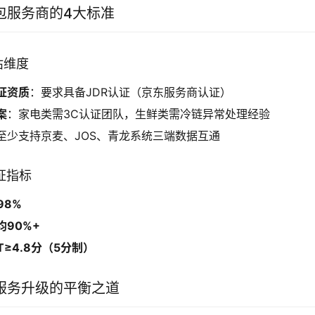
包服务商的4大标准
估维度
证资质
：要求具备JDR认证（京东服务商认证）
案
：家电类需3C认证团队，生鲜类需冷链异常处理经验
至少支持京麦、JOS、青龙系统三端数据互通
验证指标
98%
90%+
T≥4.8分（5分制）
服务升级的平衡之道