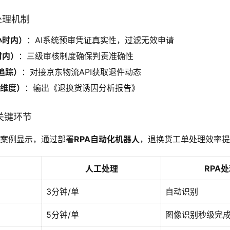
处理机制
小时内）
：AI系统预审凭证真实性，过滤无效申请
时内）
：三级审核制度确保判责准确性
追踪）
：对接京东物流API获取退件动态
周维度）
：输出《退换货诱因分析报告》
的关键环节
商案例显示，通过部署
RPA自动化机器人
，退换货工单处理效率提升
人工处理
RPA
3分钟/单
自动识别
5分钟/单
图像识别秒级完