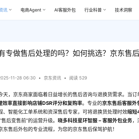
资讯
电商Agent
AI客服外包
行业科普
技术洞察
有专做售后处理的吗？如何挑选？京东售
2025-11-28 06:30
•
京东资讯
•
阅读 529
今天，京东商家面临着日益增长的售后咨询与退换货需求。当订
理效率直接影响店铺DSR评分和复购率
。专业的
京东售后客服外
程、智能化工单系统和资深售后专家，可将退换货处理时效
缩短
”售后变售前”的运营升级。
晓多科技星环智服 – 客服外包业务
，
京东售后外包的专业流程，为您的京东售后保驾护航！