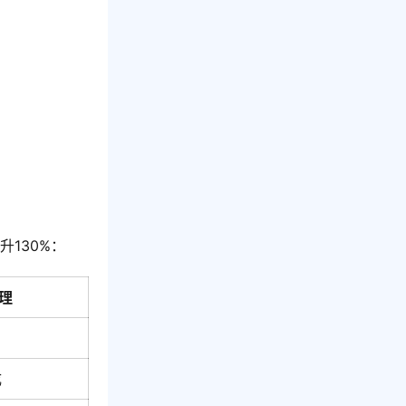
130%：
处理
成