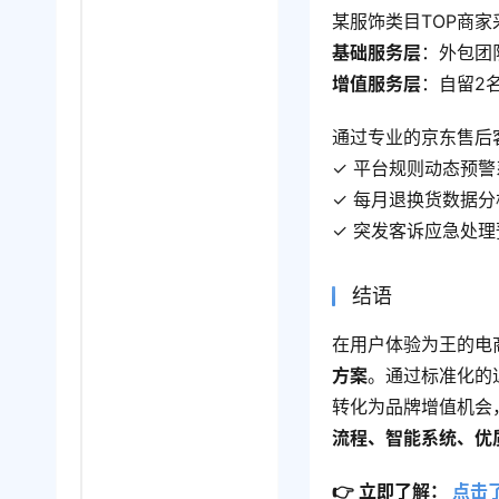
某服饰类目TOP商
基础服务层
：外包团
增值服务层
：自留2
通过专业的京东售后
✓ 平台规则动态预警
✓ 每月退换货数据
✓ 突发客诉应急处理
结语
在用户体验为王的电
方案
。通过标准化的
转化为品牌增值机会
流程、智能系统、优
👉 立即了解： 
点击