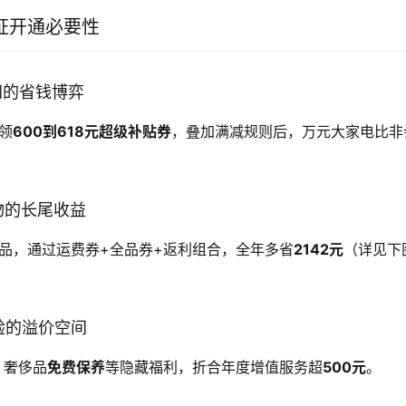
证开通必要性
间的省钱博弈
可领
600到618元超级补贴券
，叠加满减规则后，万元大家电比非
物的长尾收益
消品，通过运费券+全品券+返利组合，全年多省
2142元
（详见下
验的溢价空间
、奢侈品
免费保养
等隐藏福利，折合年度增值服务超
500元
。