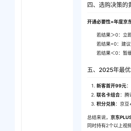
四、选购决策的
开通必要性=年度京东消
若结果＞0：立
若结果=0：建
若结果＜0：暂
五、2025年最
新客首开99元
：
联名卡组合
：腾
积分兑换
：京豆
总结来说，
京东PLU
同时持有2个以上视