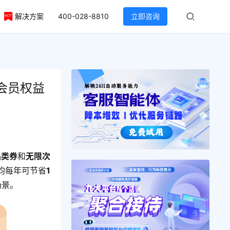
解决方案
400-028-8810
立即咨询
全会员权益
品类券
和
无限次
均每年可节省
1
场景。