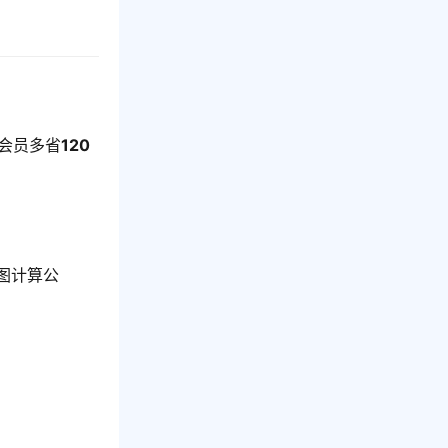
会员多省
120
图计算公