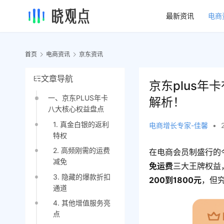
最新资讯
电商
首页
电商资讯
京东资讯
文章导航
京东plus
一、京东PLUS年卡
解析！
八大核心权益盘点
1. 真金白银的返利
电商增长专家-佳馨
•
特权
2. 高频刚需的运费
在电商会员制盛行的
减免
免运费
三大王牌权益
3. 隐藏的爆款折扣
200到1800元
，但
通道
4. 其他增值服务亮
点