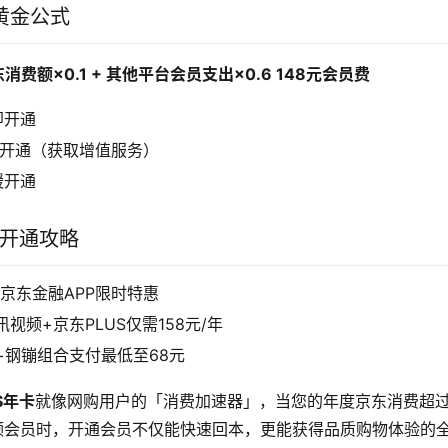
黄金公式
费额×0.1 + 其他平台会员支出×0.6 148元会员费
即开通
议开通（获取增值服务）
缓开通
优开通攻略
京东金融APP限时特惠
讯视频+京东PLUS仅需158元/年
+钢镚组合支付最低至68元
S年卡
就像网购用户的「消费加速器」，当您的年度京东消费超过3
频会员时，开通会员不仅能快速回本，更能获得品质购物体验的