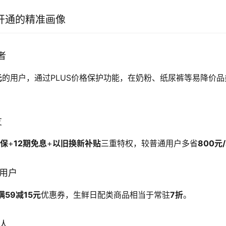
开通的精准画像
者
元
的用户，通过PLUS价格保护功能，在奶粉、纸尿裤等易降价
友
价保
+
12期免息
+
以旧换新补贴
三重特权，较普通用户多省
800元
频用户
满59减15元
优惠券，生鲜日配类商品相当于常驻
7折
。
责人