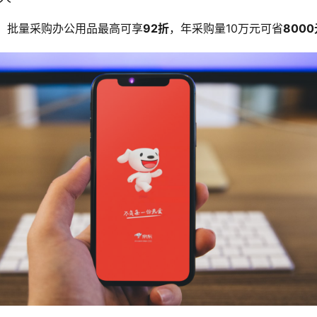
，批量采购办公用品最高可享
92折
，年采购量10万元可省
800