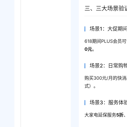
三、三大场景验
场景1：大促期
618期间PLUS会员
0元
。
场景2：日常购
购买300元/月的快
式）。
场景3：服务体
大家电延保服务
5折