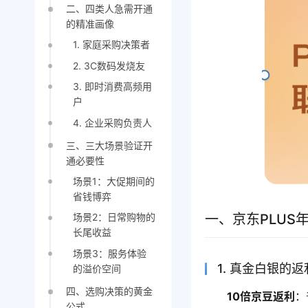
二、四类人急需开通
的精准画像
1. 家庭采购决策者
2. 3C数码发烧友
3. 即时消费高频用
户
4. 企业采购负责人
三、三大场景验证开
通必要性
场景1：大促期间的
省钱博弈
一、京东PLUS
场景2：日常购物的
长尾收益
场景3：服务体验
1. 真金白银的
的溢价空间
四、选购决策的黄金
10倍京豆返利
：
公式