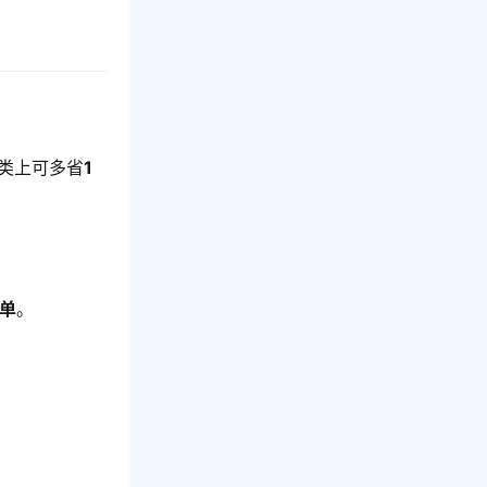
品类上可多省
1
/单
。