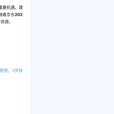
重要机遇。建
随着京东
202
营资源。
费用，3步快