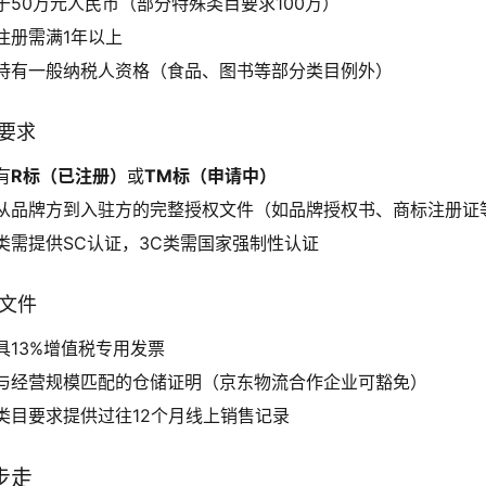
于50万元人民币（部分特殊类目要求100万）
注册需满1年以上
持有一般纳税人资格（食品、图书等部分类目例外）
键要求
有
R标（已注册）
或
TM标（申请中）
从品牌方到入驻方的完整授权文件（如品牌授权书、商标注册证
类需提供SC认证，3C类需国家强制性认证
明文件
具13%增值税专用发票
与经营规模匹配的仓储证明（京东物流合作企业可豁免）
类目要求提供过往12个月线上销售记录
步走