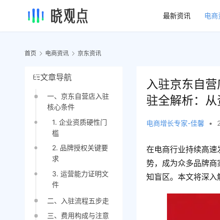
最新资讯
电商
首页
电商资讯
京东资讯
文章导航
入驻京东自营
一、京东自营店入驻
驻全解析：从
核心条件
1. 企业资质硬性门
电商增长专家-佳馨
•
槛
2. 品牌授权关键要
在电商行业持续高速
求
势，成为众多品牌商
3. 运营能力证明文
知盲区。本文将深入
件
二、入驻流程五步走
三、费用构成与注意