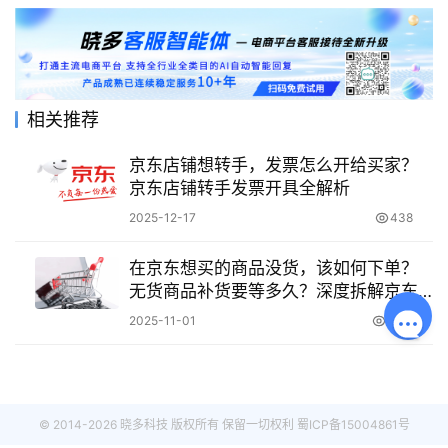
相关推荐
京东店铺想转手，发票怎么开给买家？
京东店铺转手发票开具全解析
2025-12-17
438
在京东想买的商品没货，该如何下单？
无货商品补货要等多久？深度拆解京东
补货机制，4种下单方案和高价抢购技巧
2025-11-01
2.4K
任你选，缺货也能轻松买！
© 2014-2026 晓多科技 版权所有 保留一切权利
蜀ICP备15004861号