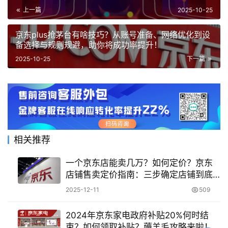
上一篇
2025-10-25
京东plus抢茅台有啥技巧？从账号准备、网络优化到设
备选择与规则规避，助你将成功率提升！
2025-10-25
下一篇
相关推荐
一个京东店能卖几万？如何定价？京东
店铺售卖定价指南：三步确定店铺到底
值多少！
2025-12-11
509
2024年京东家电政府补贴20%何时结
束？如何领取补贴？薅羊毛攻略来啦！