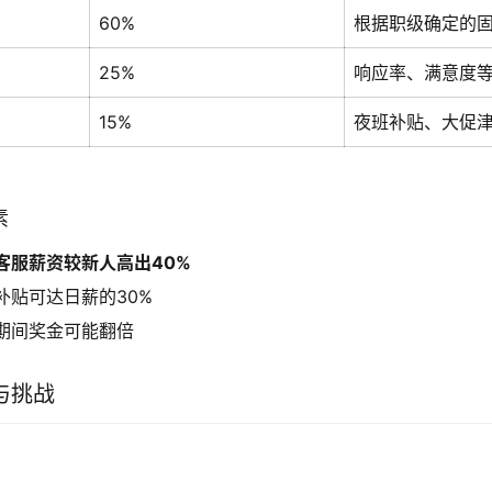
60%
根据职级确定的
25%
响应率、满意度等
15%
夜班补贴、大促
素
客服薪资较新人高出40%
补贴可达日薪的30%
期间奖金可能翻倍
与挑战