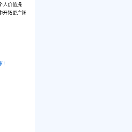
个人价值提
中开拓更广阔
事！