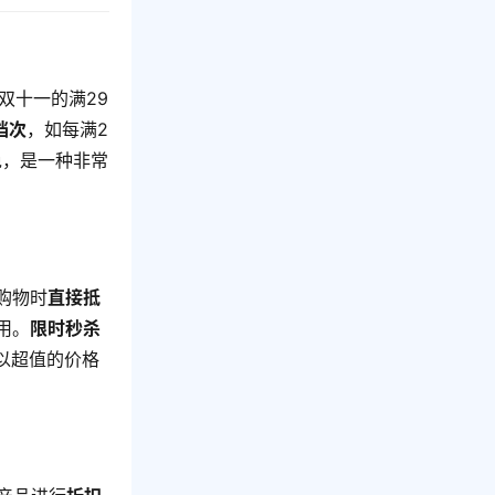
双十一的满29
档次
，如每满2
免，是一种非常
购物时
直接抵
用。
限时秒杀
以超值的价格