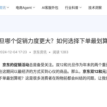
资讯
电商Agent
AI客服外包
行业科普
技术洞察
元旦哪个促销力度更大？如何选择下单最划
2024-12-04 17:23
•
京东资讯
•
阅读 1283
，
京东的促销活动
总是备受关注。双12和元旦作为年末的两个重
在这期间以最经济的方式买到心仪的商品。那么，
京东双12和
下单最划算呢？这是很多消费者在购物前都会纠结的问题，让我