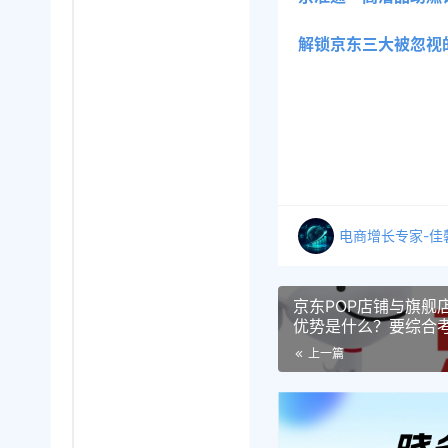
解锁京东三大被忽视
电商增长专家-佳
京东POP店铺与旗舰
优势是什么？要综合
牌、资源与支持等因
上一篇