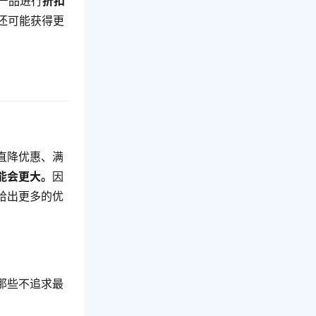
产品进行
折扣
还可能获得更
直降优惠、满
能会更大。
因
给出更多的优
那些不追求最