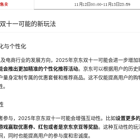
东双十一可能的新玩法
化与个性化
以及电商行业的发展方向，2025年京东双十一可能会进一步增
能会推出更加精准的个性化推荐活动
。京东可以根据用户的历史
户量身定制专属的优惠套餐和推荐商品。这不仅能提高用户的购
性。
性
者参与，2025年京东双十一可能会增强互动性。比如
设置更多
游戏赢取优惠券、红包或者是京东京豆等奖励
。这种互动性的玩
间，同时也能提高用户的参与度和忠诚度。