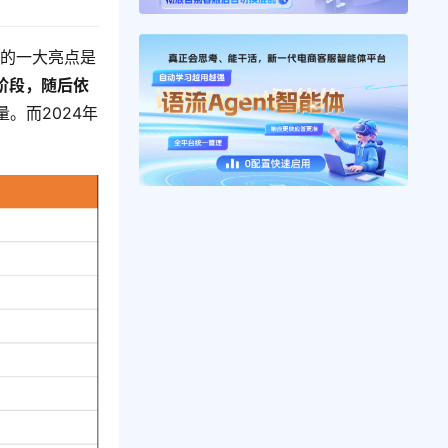
1的一大亮点是
购阶段，随后依
。而2024年