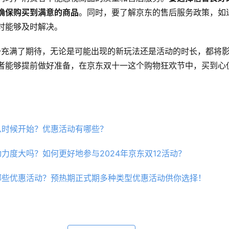
确保购买到满意的商品
。同时，要了解京东的售后服务政策，如
时能够及时解决。
十一充满了期待，无论是可能出现的新玩法还是活动的时长，都将
者能够提前做好准备，在京东双十一这个购物狂欢节中，买到心
什么时候开始？优惠活动有哪些？
活动力度大吗？如何更好地参与2024年京东双12活动？
有哪些优惠活动？预热期正式期多种类型优惠活动供你选择！