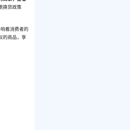
退换货政策
影响着消费者的
仪的商品，享