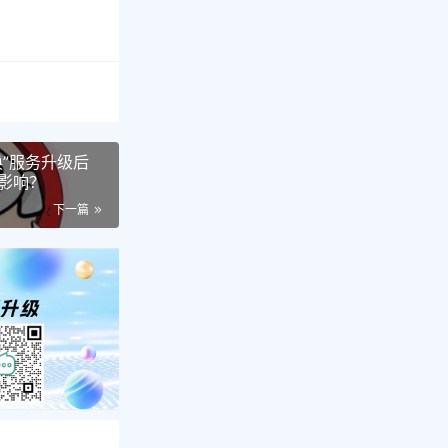
”服务升级后
影响？
下一篇