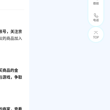
账号，关注京
仪的商品加入
买商品的金
与游戏，争取
的商家，查看