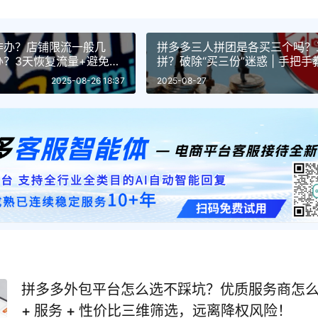
咋办？店铺限流一般几
拼多多三人拼团是各买三个吗？
办？3天恢复流量+避免二
拼？破除“买三份”迷惑 | 手把
交、评论区、客服、社群快速成
2025-08-26 18:37
2025-08-27
拼多多外包平台怎么选不踩坑？优质服务商怎
+ 服务 + 性价比三维筛选，远离降权风险！