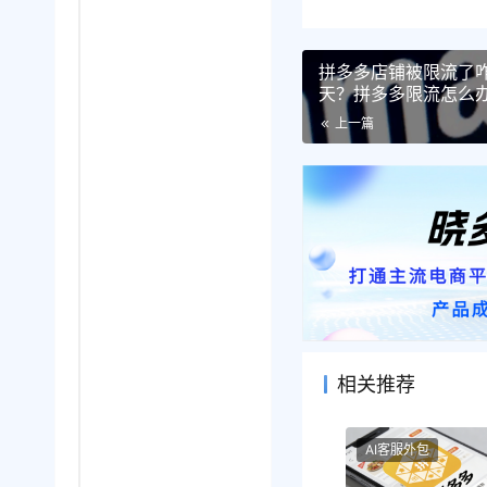
拼多多店铺被限流了
天？拼多多限流怎么
次限流全攻略！
上一篇
相关推荐
AI客服外包