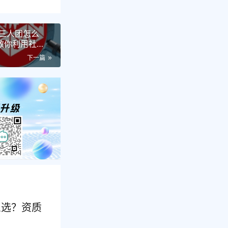
三人团怎么
手教你利用社
团！
下一篇
么选？资质