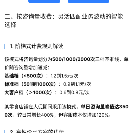
二、按咨询量收费：灵活匹配业务波动的智能
选择
1. 阶梯式计费规则解读
该模式将咨询量划分为
500/1000/2000次
三档基准线，单
价随咨询量增加递减：
基础档（≤500次）
：1.2到1.5元/次
标准档（501到1000次）
：0.9到1.1元/次
大客户档（＞1000次）
：0.6到0.8元/次
某零食店铺在大促期间采用该模式，
单日咨询量峰值达350
0次
，较日常增长400%，但客服成本仅增加120%。
2. 高性价比方案的优势