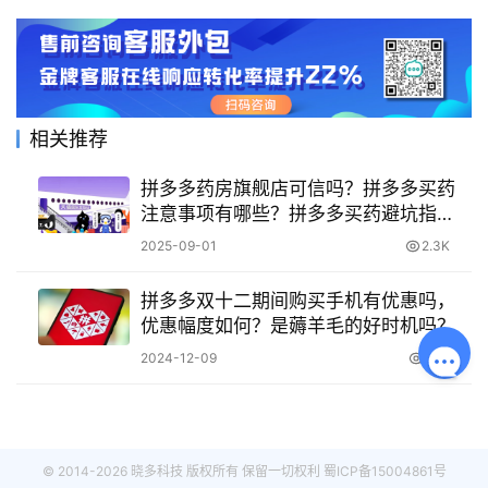
相关推荐
拼多多药房旗舰店可信吗？拼多多买药
注意事项有哪些？拼多多买药避坑指
南！药房旗舰店真假辨别+8大保命注意
2025-09-01
2.3K
事项！
拼多多双十二期间购买手机有优惠吗，
优惠幅度如何？是薅羊毛的好时机吗？
2024-12-09
2.1K
© 2014-2026 晓多科技 版权所有 保留一切权利
蜀ICP备15004861号