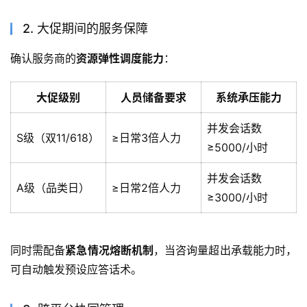
2. 大促期间的服务保障
确认服务商的
资源弹性调度能力
：
大促级别
人员储备要求
系统承压能力
并发会话数
S级（双11/618）
≥日常3倍人力
≥5000/小时
并发会话数
A级（品类日）
≥日常2倍人力
≥3000/小时
同时需配备
紧急情况熔断机制
，当咨询量超出承载能力时，
可自动触发预设应答话术。