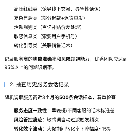
高压红线类（诱导线下交易、辱骂性话语）
复杂售后类（部分退款+退货重发）
活动规则类（百亿补贴价差处理）
敏感信息类（索要用户手机号）
转化引导类（关联销售话术）
记录服务商的
响应准确率
和
风险规避能力
，优秀团队应达到
95%以上的问题识别率。
2. 抽查历史服务会话记录
随机调取服务商近3个月的
500条会话样本
，着重检查：
服务态度一致性
：早晚班/不同客服的话术标准差
风险管控痕迹
：敏感词自动过滤触发频次
转化效率波动
：大促期间转化率下降幅度≤15%