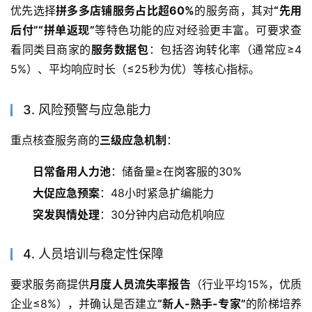
优先选择
拼多多店铺服务占比超60%
的服务商，其对
“先用
后付”“拼单返现”
等特色功能的应对经验更丰富。可要求查
看同类目商家的
服务数据包
：包括咨询转化率（通常应≥4
5%）、平均响应时长（≤25秒为优）等核心指标。
3. 风险预警与应急能力
重点核查服务商的
三级应急机制
：
日常备用人力池
：储备量≥在岗客服的30%
大促应急预案
：48小时紧急扩编能力
突发舆情处理
：30分钟内启动危机响应
4. 人员培训与稳定性保障
要求服务商提供
月度人员流失率报告
（行业平均15%，优质
企业≤8%），并确认是否建立
“新人-熟手-专家”
的阶梯培养