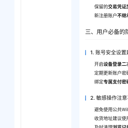
保留的
交易凭证
新注册账户
不继
三、用户必备的
1. 账号安全设
开启
设备登录二
定期更新账户密
绑定
专属支付密
2. 敏感操作注
避免使用公共Wi
收货地址建议使
及时清理
浏览记