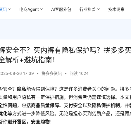
资讯
电商Agent
AI客服外包
行业科普
技术洞察
裤安全不？买内裤有隐私保护吗？拼多多
全解析+避坑指南！
2025-08-26 17:39
•
拼多多资讯
•
阅读 1024
否安全？
隐私
能否得到保障？这是许多消费者关心的问题。拼多
质量和用户隐私有一定保护措施，但消费者仍需谨慎选择。本文
全性问题
，包括
商品质量保障、支付安全
以及
隐私保护机制
，并
优化
等方式进一步降低风险。无论是担心买到劣质产品，还是顾
帮你
避开雷区，安全购物
！