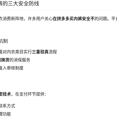
裤的三大安全防线
衣消费新阵地，许多用户关心
在拼多多买内裤安全不
的问题。平
：
障机制
道对内衣类目实行
三重验真
流程
退换货
的消保服务
准入审核制度
密技术
，在支付环节提供：
联系方式
理功能