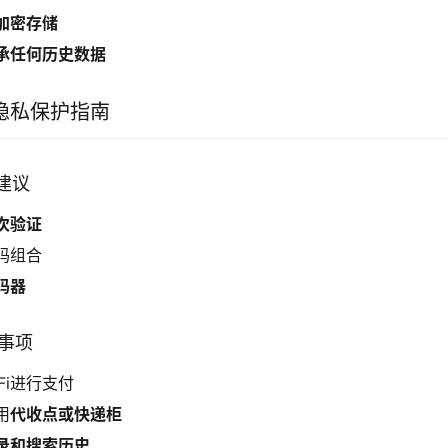
加密存储
承任何历史数据
隐私保护指南
置建议
次验证
码组合
码器
意事项
Fi进行支付
用
代收点或快递柜
录和搜索历史