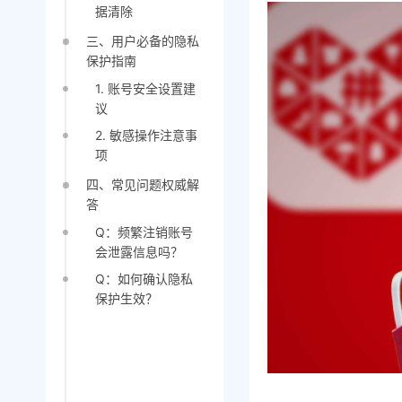
据清除
三、用户必备的隐私
保护指南
1. 账号安全设置建
议
2. 敏感操作注意事
项
四、常见问题权威解
答
Q：频繁注销账号
会泄露信息吗？
Q：如何确认隐私
保护生效？