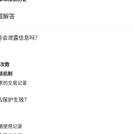
威解答
号会泄露信息吗？
销次数
核机制
求的交易记录
私保护生效？
据使用记录