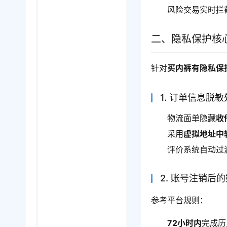
风险交易实时拦
二、隐私保护核
针对
买内裤有隐私保
1. 订单信息脱
物流面单隐藏
收
采用
虚拟地址中
评价系统自动过
2. 账号注销后
参考平台规则：
72小时内
完成历