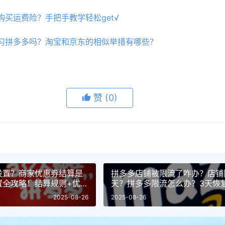
买运费险？手把手教学轻松get√
习拼多多吗？淘宝和京东的相似举措有哪些？
赞
(0)
设置？商家优惠券结算是
拼多多店铺被限流了咋办？店铺
置全攻略！结算规则+优
天？拼多多限流怎么办？3天恢
赚钱！
次限流全攻略！
2025-08-26
2025-08-26