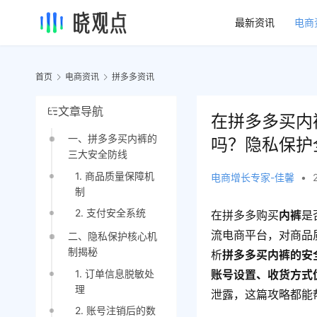
最新资讯
电商
首页
电商资讯
拼多多资讯
文章导航
在拼多多买内
一、拼多多买内裤的
吗？隐私保护
三大安全防线
1. 商品质量保障机
电商增长专家-佳馨
•
制
2. 支付安全系统
在拼多多购买
内裤
是
流电商平台，对商品
二、隐私保护核心机
制揭秘
析
拼多多买内裤的安
1. 订单信息脱敏处
账号设置、收货方式
理
泄露，这篇攻略都能
2. 账号注销后的数