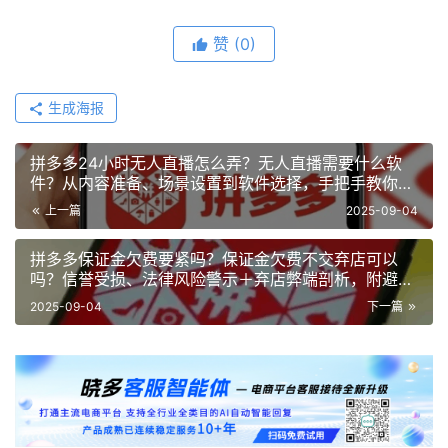
赞
(0)
生成海报
拼多多24小时无人直播怎么弄？无人直播需要什么软
件？从内容准备、场景设置到软件选择，手把手教你合
规高效玩转无人直播！
上一篇
2025-09-04
拼多多保证金欠费要紧吗？保证金欠费不交弃店可以
吗？信誉受损、法律风险警示＋弃店弊端剖析，附避坑
与补救指南，保障经营无忧！
2025-09-04
下一篇