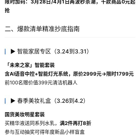
限时加码：3月28日/4月1日两波秒杀潮，千款商品0元起
抢
二、爆款清单精准抄底指南
▶ 智能家居专区（3.24到3.31）
「未来之家」智能套装
含AI语音中控+智能灯光系统，原价2999元→限时1799元
前100名赠价值399元清洁机器人
▶ 春季美妆礼盒（3.26到4.2）
国货美妆明星套装
买精华液送同系列水乳，
满2件再打8折
参与互动抽奖可得年度新品小样盲盒