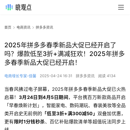
首页
电商资讯
拼多多资讯
2025年拼多多春季新品大促已经开启了
吗？爆款低至3折+满减狂欢！2025年拼多
多春季新品大促已经开启！
电商增长专家-佳馨
2025-04-24 16:31
拼多多资讯
阅读 4134
当春风拂过电子屏幕，2025年拼多多春季新品大促已火热
启幕！
3月24日到4月5日期间
，平台携百万新款商品开启
「早春焕新计划」，智能家电、数码潮玩、春装美妆等全品
类开启史无前例的
「低至3折+满300减50」
双叠加优惠，
更有
限时1分钱秒杀
、百亿补贴爆款清单等超值玩法同步上
线。