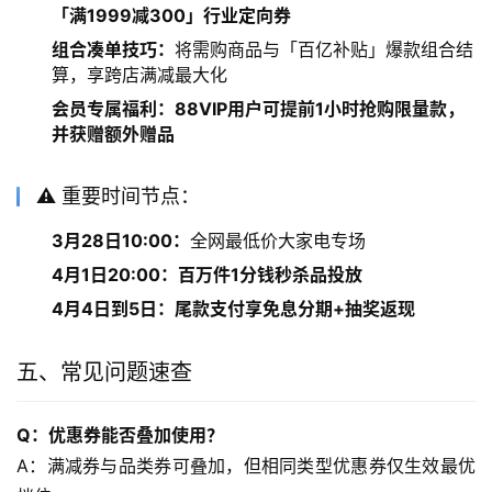
「满1999减300」行业定向券
组合凑单技巧：
将需购商品与「百亿补贴」爆款组合结
算，享跨店满减最大化
会员专属福利：88VIP用户可提前1小时抢购限量款，
并获赠额外赠品
⚠️ 重要时间节点：
3月28日10:00：
全网最低价大家电专场
4月1日20:00：百万件1分钱秒杀品投放
4月4日到5日：尾款支付享免息分期+抽奖返现
五、常见问题速查
Q：优惠券能否叠加使用？
A：满减券与品类券可叠加，但相同类型优惠券仅生效最优