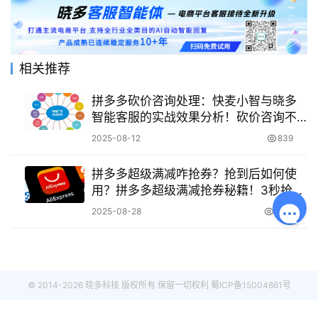
相关推荐
拼多多砍价咨询处理：快麦小智与晓多
智能客服的实战效果分析！砍价咨询不
漏接！快麦小智 vs 晓多智能客服实战大
2025-08-12
839
比拼，谁才是拼多多商家的终极客服利
器？
拼多多超级满减咋抢券？抢到后如何使
用？拼多多超级满减抢券秘籍！3秒抢到
+叠加优惠最大化，省钱攻略全公开！
2025-08-28
3.2K
© 2014-2026 晓多科技 版权所有 保留一切权利
蜀ICP备15004861号