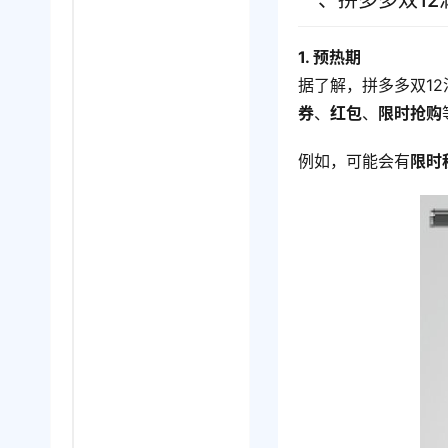
一、拼多多双1
1. 预热期
据了解，拼多多双1
券
、
红包
、
限时抢购
例如，可能会有
限时