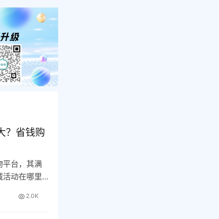
大？省钱购
物平台，其满
减活动在哪里
2.0K