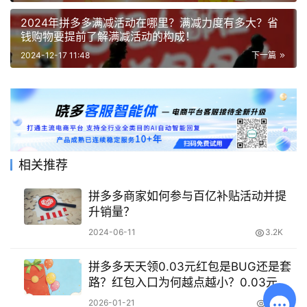
2024年拼多多满减活动在哪里？满减力度有多大？省
钱购物要提前了解满减活动的构成！
2024-12-17 11:48
下一篇
相关推荐
拼多多商家如何参与百亿补贴活动并提
升销量？
2024-06-11
3.2K
拼多多天天领0.03元红包是BUG还是套
路？红包入口为何越点越小？0.03元红
包活动解读！
2026-01-21
443