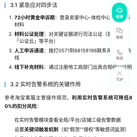
3.1 紧急应对四步法
72小时黄金申诉期
：登录卖家中心-体检中心提交申诉
材料
材料公证处理
：对关键证据进行司法公证（建议使用
「公证云」等平台）
人工申诉通道
：拨打0571到88158198联系淘宝商家热
线
线下补充材料
：通过注册地工商部门出具合规经营证明
3.2 实时告警系统的关键作用
参考淘宝客服主管操作规范，
利用实时告警系统可降低8
0%的扣分风险
：
在实时告警模块查看全局/平台/店铺三级告警数据
设置
关键词触发机制
（如”假货””侵权”等敏感词监测）