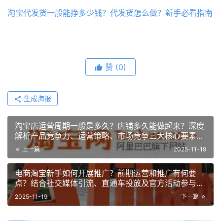
淘宝代发货一般能挣多少钱？代发货怎么做？新手必看指南
赞
(0)
生成海报
淘宝店运营周期一般是多久？店铺多久能做起来？深度
解析产品竞争力、运营策略、市场竞争三大核心要素，
揭秘完整运营路线图！
上一篇
2025-11-19
电商淘宝新手如何开展推广？前期运营和推广有何要
点？结合社交媒体引流、直通车投放及官方活动参与构
建完整推广体系！
2025-11-19
下一篇