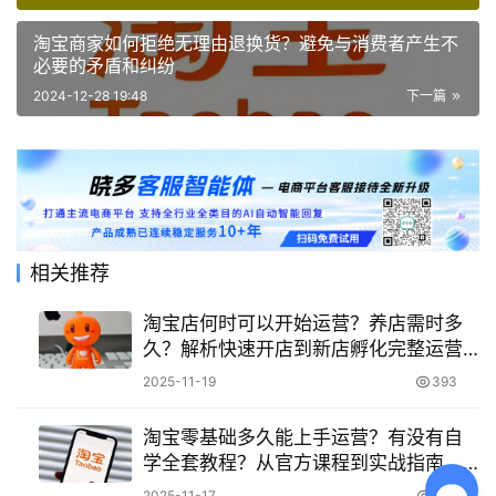
淘宝商家如何拒绝无理由退换货？避免与消费者产生不
必要的矛盾和纠纷
2024-12-28 19:48
下一篇
相关推荐
淘宝店何时可以开始运营？养店需时多
久？解析快速开店到新店孵化完整运营
路线图，揭秘商品优势对养店周期的关
2025-11-19
393
键影响！
淘宝零基础多久能上手运营？有没有自
学全套教程？从官方课程到实战指南，
揭秘新手运营的全套自学路径与时间规
2025-11-17
455