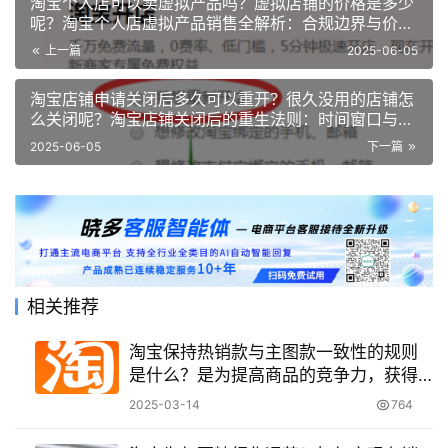
淘宝个人店可以卖虚拟产品吗？虚拟店铺的价格是多少
呢？淘宝个人店虚拟产品销售全解析：合规边界与价格
博弈！
上一篇
2025-06-05
淘宝店铺申请关闭后多久可以重开？很久没用的店铺怎
么关闭呢？淘宝店铺关闭后的重生法则：时间窗口与违
规红线！
2025-06-05
下一篇
相关推荐
淘宝保持热销款与主图款一致性的规则
是什么？是为提高商品的竞争力，获得
更多的流量和更好的销售业绩！
2025-03-14
764