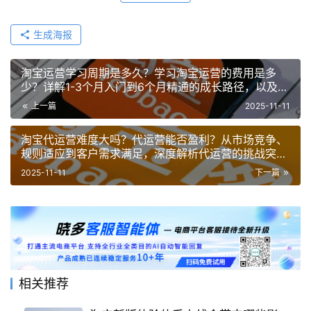
生成海报
淘宝运营学习周期是多久？学习淘宝运营的费用是多
少？详解1-3个月入门到6个月精通的成长路径，以及从
免费自学到万元培训的费用全解析！
上一篇
2025-11-11
淘宝代运营难度大吗？代运营能否盈利？从市场竞争、
规则适应到客户需求满足，深度解析代运营的挑战突破
与盈利路径！
2025-11-11
下一篇
相关推荐