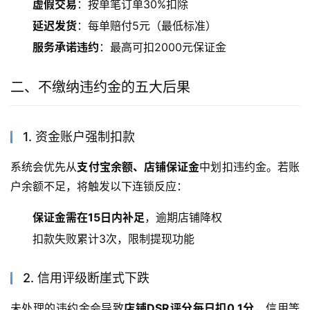
虚假交易
：按单笔订单30%扣除
延迟发货
：每单赔付5元（最低标准）
服务承诺违约
：最高可扣2000元保证金
二、不缴纳违约金的五大后果
1. 资金账户强制扣款
系统会优先从
支付宝余额、店铺保证金
中划扣违约金。若账
户余额不足，将触发以下连锁反应：
保证金需在15日内补足
，逾期店铺降权
扣款失败累计3次，限制提现功能
2. 信用评级断崖式下跌
未处理的违约金会导致
店铺DSR评分每日扣0.1分
，信用等