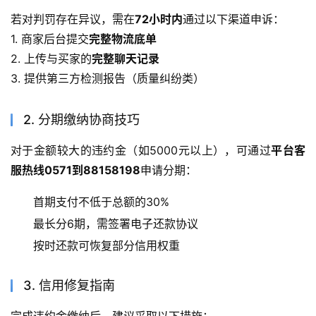
若对判罚存在异议，需在
72小时内
通过以下渠道申诉：
1. 商家后台提交
完整物流底单
2. 上传与买家的
完整聊天记录
3. 提供第三方检测报告（质量纠纷类）
2. 分期缴纳协商技巧
对于金额较大的违约金（如5000元以上），可通过
平台客
服热线0571到88158198
申请分期：
首期支付不低于总额的30%
最长分6期，需签署电子还款协议
按时还款可恢复部分信用权重
3. 信用修复指南
完成违约金缴纳后，建议采取以下措施：