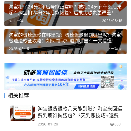
淘宝扣了24分2年后号能正常吗？被扣24分有什么后果
呢？淘宝扣24分2年后能恢复？后果比想象更严重！3
招教你紧急补救！
上一篇
2025-08-15
淘宝的极速退款在哪里领？极速退款退到哪里呢？淘宝
极速退款全攻略：如何领取？退到哪里？一文看懂！
2025-08-15
下一篇
相关推荐
淘宝退货退款几天能到账？淘宝来回运
费到底谁掏腰包？3天到账技巧+运费责
任判定全解，超时自动退款与维权指南
2026-01-26
883