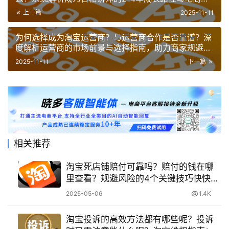
营师四大核心职责！
上一篇
2025-11-11
为何选择成为淘宝运营商？与运营商合作是否靠谱？深
度解析运营商的市场前景与选择指南，助力商家规避风
险、把握电商机遇！
2025-11-11
下一篇
相关推荐
淘宝死店铺赔付可靠吗？赔付的钱在哪
里查看？规避风险的4个关键技巧快快收
藏！
2025-05-06
1.4K
淘宝投诉的高效方法都有哪些呢？投诉