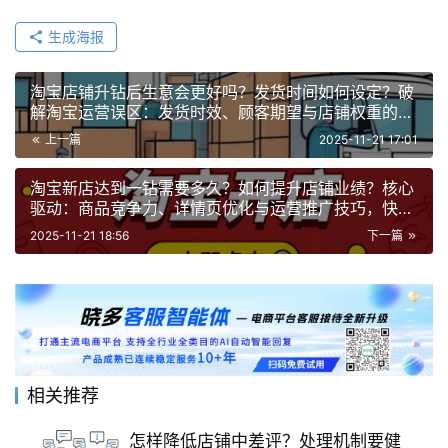
生成海报
淘宝店铺升钻后生意会更好吗？发货时间如何设定？破
解淘宝运营误区：发货时效、顾客期望与店铺权重的深
层关联
上一篇
2025-11-21 17:01
淘宝新店达到一钻需要多久？如何提升店铺业绩？核心
驱动：商品竞争力、详情页优化与运营推广技巧，快速
提升DSR评分与销售额
2025-11-21 18:56
下一篇
相关推荐
怎样降低店铺中差评？处理机制要健