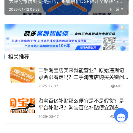
大评分维度到实操技巧，系统解析DSR提升全路径与优
化策略！
2026-01-12 09:53
下一篇
相关推荐
二手淘宝店买来就能营业？原始违规记
录会跟着走吗？二手淘宝店购买关键问
题解析
2025-12-17
403
淘宝百亿补贴那么便宜是不是假货？是
平台补贴吗？淘宝百亿补贴便宜到离
谱？是假货还是真补贴？3招教你识破套
2025-08-17
3.4K
路，安心捡漏！