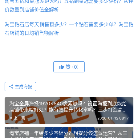
淘宝五钻和皇冠差距大吗？五钻到皇冠需要多少评价？从评
价数量到店铺价值全解析
淘宝钻石店每天销售额多少？一个钻石需要多少单？淘宝钻
石店铺的日均销售额解析
赞
(0)
生成海报
淘宝全屏海报1920×540像素够吗？设置海报到底能给
店铺带来啥好处？能有效提升转化率吗？三步打造高点
击店铺海报！
上一篇
2026-01-12 08:17
淘宝店铺一年给多少基础分？想提分该怎么运营？从三