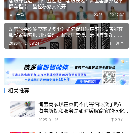
客服外包后，如何监控电商客服表现？淘宝客服外包不
翻车指南：监控秘籍大公开！
上一篇
2025-11-20 17:32
淘宝的平均响应率是多少？如何提升响应率？从智能客
服设置到客服团队管理，解决回复慢、漏回复难题，打
造高效店铺！
2025-11-21 09:24
下一篇
相关推荐
淘宝商家现在真的不再害怕退货了吗？
淘宝新规和服务是如何缓解商家的退化
压力的？
2025-01-16
2.3K