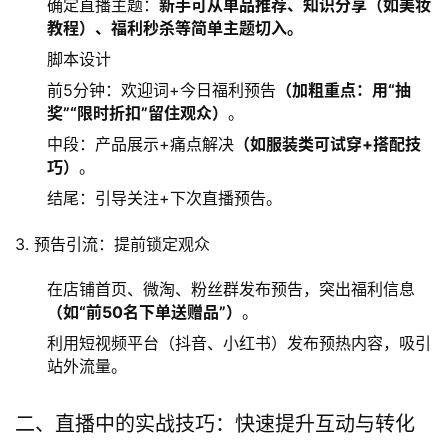
确定直播主题：
新手可从单品推荐、知识分享（如美妆
教程）、福利秒杀等简单主题切入。
脚本设计
前5分钟：欢迎词+今日福利预告
（加粗重点：用“抽
奖”“限时折扣”留住观众）
。
中段：产品展示+痛点解决
（如服装类可试穿+搭配技
巧）
。
结尾：引导关注+下次直播预告。
3. 预告引流：提前锁定观众
在店铺首页、微淘、粉丝群发布预告，突出福利信息
（如“前50名下单送赠品”）
。
利用短视频平台（抖音、小红书）发布预热内容，吸引
站外流量。
二、直播中的实战技巧：快速提升互动与转化