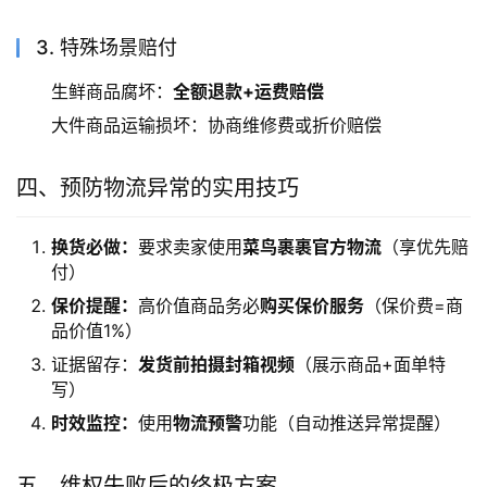
3. 特殊场景赔付
生鲜商品腐坏：
全额退款+运费赔偿
大件商品运输损坏：协商维修费或折价赔偿
四、预防物流异常的实用技巧
换货必做：
要求卖家使用
菜鸟裹裹官方物流
（享优先赔
付）
保价提醒：
高价值商品务必
购买保价服务
（保价费=商
品价值1%）
证据留存：
发货前拍摄封箱视频
（展示商品+面单特
写）
时效监控：
使用
物流预警
功能（自动推送异常提醒）
五、维权失败后的终极方案