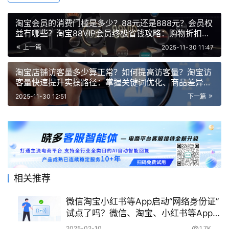
淘宝会员的消费门槛是多少？88元还是888元？会员权
益有哪些？淘宝88VIP会员终极省钱攻略：购物折扣、
生活娱乐权益一网打尽
上一篇
2025-11-30 11:47
淘宝店铺访客量多少算正常？如何提高访客量？淘宝访
客量快速提升实操路径：掌握关键词优化、商品差异化
与营销工具使用等核心方法
2025-11-30 12:51
下一篇
相关推荐
微信淘宝小红书等App启动“网络身份证”
试点了吗？微信、淘宝、小红书等App的
试点情况怎么样？
2025-02-10
1.7K