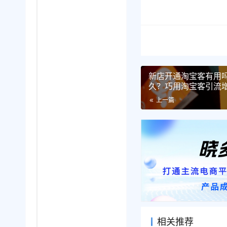
新店开通淘宝客有用
久？巧用淘宝客引流
流量红利！
上一篇
相关推荐