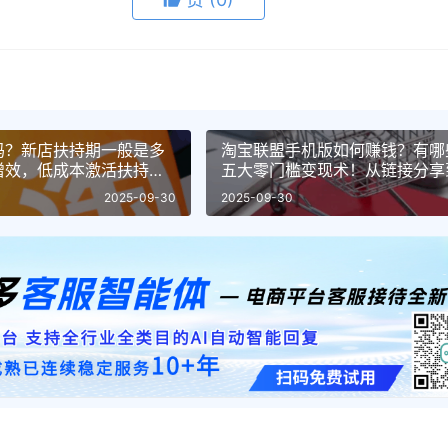
吗？新店扶持期一般是多
淘宝联盟手机版如何赚钱？有哪
增效，低成本激活扶持期
五大零门槛变现术！从链接分享
碎片时间赚佣金！
2025-09-30
2025-09-30