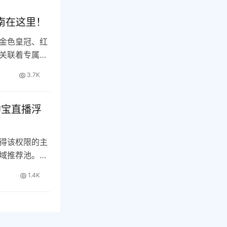
南在这里！
金色皇冠、红
关联着专属优
3.7K
淘宝直播浮
得该权限的主
域推荐池。数
1.4K