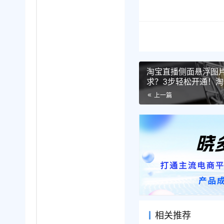
淘宝直播侧面悬浮图
求？3步轻松开通！
作要求全攻略！
上一篇
相关推荐