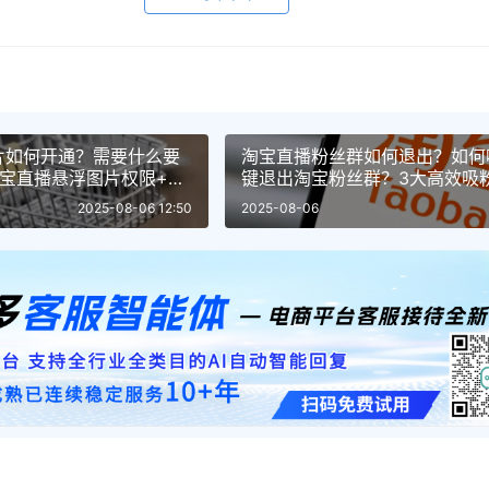
片如何开通？需要什么要
淘宝直播粉丝群如何退出？如何
淘宝直播悬浮图片权限+制
键退出淘宝粉丝群？3大高效吸
学！淘宝直播粉丝群如何退出？
2025-08-06 12:50
2025-08-06
丝？