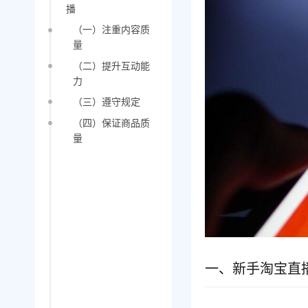
播
（一）注重内容质
量
（二）提升互动能
力
（三）遵守规定
（四）保证商品质
量
一、新手淘宝直