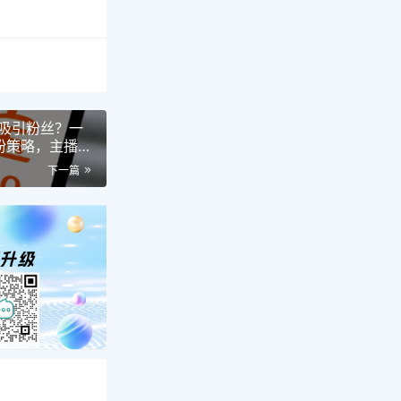
吸引粉丝？一
粉策略，主播必
如何吸引粉
下一篇