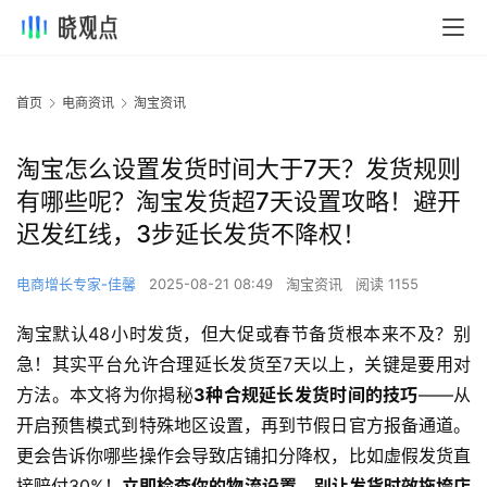
首页
电商资讯
淘宝资讯
淘宝怎么设置发货时间大于7天？发货规则
有哪些呢？淘宝发货超7天设置攻略！避开
迟发红线，3步延长发货不降权！
电商增长专家-佳馨
2025-08-21 08:49
淘宝资讯
阅读 1155
淘宝默认48小时发货，但大促或春节备货根本来不及？别
急！其实平台允许合理延长发货至7天以上，关键是要用对
方法。本文将为你揭秘
3种合规延长发货时间的技巧
——从
开启预售模式到特殊地区设置，再到节假日官方报备通道。
更会告诉你哪些操作会导致店铺扣分降权，比如虚假发货直
接赔付30%！
立即检查你的物流设置，别让发货时效拖垮店