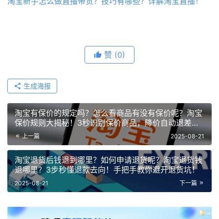
淘宝新手怎么做直播带货？技巧有哪些？详解淘宝直播！
赞
(0)
生成海报
淘宝有保价的规定吗？怎么看商品有没有保价呢？淘宝
保价规则大揭秘！3秒识别保价商品，降价自动退差
价！
上一篇
2025-08-21
淘宝退货后钱退到哪里？如何申请退货呢？淘宝退货钱
退哪里？3步秒懂退款去向！手把手教你避开退货坑！
2025-08-21
下一篇