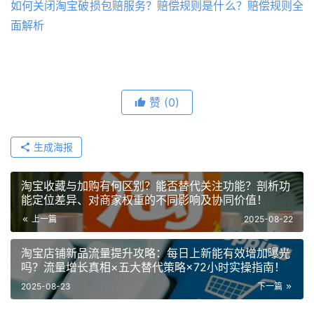
如何关闭淘宝破损包赔服务？赔偿规则是什么？赔偿规则全
面解析
赞
(0)
生成海报
淘宝收藏与加购有何区别？能否替代关注功能？剖析功
能定位差异、对商家权重的不同影响及协同价值！
上一篇
2025-08-22
淘宝店铺新品流量提升攻略：每日上新能有效增加曝光
吗？流量增长真相×五大替代策略×72小时实操指南！
2025-08-23
下一篇