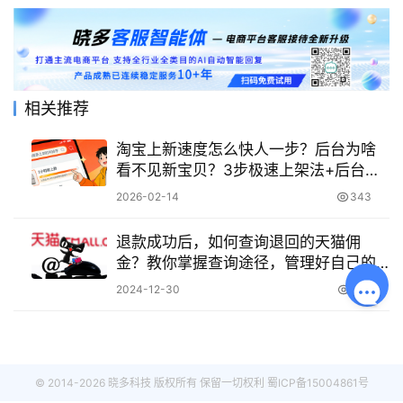
相关推荐
淘宝上新速度怎么快人一步？后台为啥
看不见新宝贝？3步极速上架法+后台显
示延迟全解，避开审核高峰与类目陷
2026-02-14
343
阱！
退款成功后，如何查询退回的天猫佣
金？教你掌握查询途径，管理好自己的
财物和成本！
2024-12-30
1.8K
© 2014-2026 晓多科技 版权所有 保留一切权利
蜀ICP备15004861号